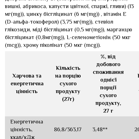
вишні, абрикоса, капусти цвітної, спаржі, гливи) (13
мг(mg)), цинку бісгліцинат (6 мг(mg)) , вітамін Е
(D-aльфа-токоферол) (3,75 мг(mg)), стевіол
глікозиди, міді бісгліцинат (0,5 мг(mg)), марганцю
бісгліцинат (0,8мг(mg)), L-селенометіонін (50 мкг
(mсg)), хрому піколінат (50 мкг (mсg)).
%, від
добового
Кількість
споживання
Харчова та
на порцію
однієї
енергетична
сухого
порції
цінність
продукту
сухого
(27г)
продукту,
27 г
Енергетична
цінність,
8
6,8/363,17
3,
48
**
2
ккал/кДж