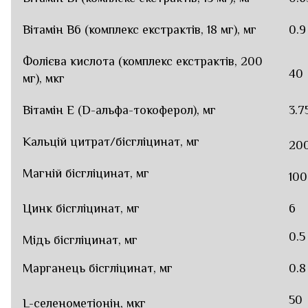
Вітамін В6 (комплекс екстрактів, 18 мг), мг
0.9
Фолієва кислота (комплекс екстрактів, 200
40
мг), мкг
Вітамін Е (D-альфа-токоферол), мг
3.7
Кальцій цитрат/бісгліцинат, мг
20
Магній бісгліцинат, мг
1
00
Цинк бісгліцинат, мг
6
0.5
Мідь бісгліцинат, мг
Марганець бісгліцинат, мг
0.
8
50
L-селенометіонін, мкг