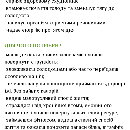
сприяє здоровому схудненню
втамовує почуття голоду та зменшує тягу до
солодкого
насичує організм корисними речовинами
надає енергію протягом дня
ДЛЯ ЧОГО ПОТРІБЕН?
маєш декілька зайвих кілограмів і хочеш
повернути стрункість;
зловживаєш солодощами або часто переїдаєш
особливо на ніч;
не маєш часу на повноцінне приймання здороврї
їжі, без зайвих калорій.
ведеш малорухливий спосіб життя;
страждаєш від хронічної втоми, емоційного
вигоряння і хочеш повернути життєвий ресурс;
займаєшся фітнесом, ведеш активний спосіб
життя та бажаєш поновити запаси білка, вітамінів