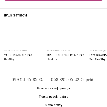
Інші записи
24 листопада 2023
24 листопада 2023
24 листопада
MULTI BRAN від Pro
MIX PROTEIN SLIM від Pro
LYM DRAIN
Healthy
Healthy
Pro Healthy
099 121-45-85 Юлія
068 892-05-22 Сергій
Контактна інформація
Повна версія сайту
Мапа сайту