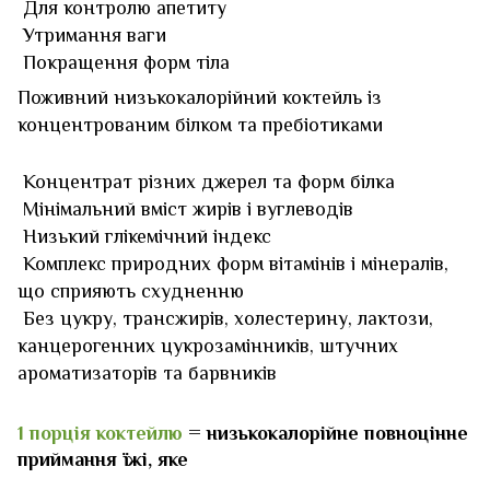
Для контролю апетиту
Утримання ваги
Покращення форм тіла
Поживний низькокалорійний коктейль із
концентрованим білком та пребіотиками
Концентрат різних джерел та форм білка
Мінімальний вміст жирів і вуглеводів
Низький глікемічний індекс
Комплекс природних форм вітамінів і мінералів,
що сприяють схудненню
Без цукру, трансжирів, холестерину, лактози,
канцерогенних цукрозамінників, штучних
ароматизаторів та барвників
1 порція коктейлю
= низькокалорійне повноцінне
приймання їжі, яке