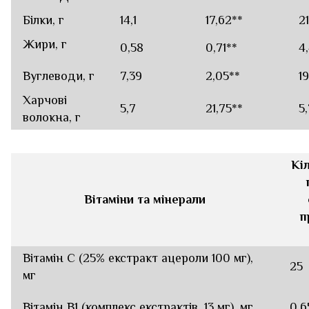
Білки, г
14,1
17,62
**
21
Жири, г
0,58
0,71
**
4
Вуглеводи, г
7,39
2,05
**
1
Харчові
5,7
21,75
**
5
волокна, г
Кіл
Вітаміни та мінерали
п
Вітамін С (25% екстракт ацероли 100 мг),
25
мг
Вітамін В1 (комплекс екстрактів, 13 мг), мг
0.6