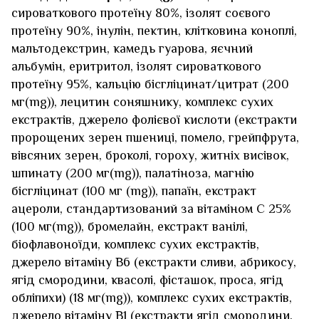
сироваткового протеїну 80%, ізолят соєвого
протеїну 90%, інулін, пектин, клітковина коноплі,
мальтодекстрин, камедь гуарова, яєчний
альбумін, еритритол, ізолят сироваткового
протеїну 95%, кальцію бісгліцинат/цитрат (200
мг(mg)), лецитин соняшнику, комплекс сухих
екстрактів, джерело фолієвої кислоти (екстракти
пророщених зерен пшениці, помело, грейпфрута,
вівсяних зерен, броколі, гороху, житніх висівок,
шпинату (200 мг(mg)), палатіноза, магнію
бісгліцинат (100 мг (mg)), папаїн, екстракт
ацероли, стандартизований за вітаміном С 25%
(100 мг(mg)), бромелайн, екстракт ванілі,
біофлавоноїди, комплекс сухих екстрактів,
джерело вітаміну В6 (екстракти сливи, абрикосу,
ягід смородини, квасолі, фісташок, проса, ягід
обліпихи) (18 мг(mg)), комплекс сухих екстрактів,
джерело вітаміну В1 (екстракти ягід смородини,