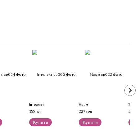
Інтелект
Норм
Балан
355 грн
227 грн
227 г
Купити
Купити
Ку