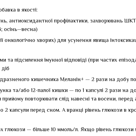
авка в якості:
ь, антиоксидантної профілактики, захворювань ШКТ — 
б; осінь—весна)
пії онкологічно хворих) для усунення явища інтоксика
 та підсилення імунної відповіді (при частих епізодах
 діб
подразненого кишечника Меланін+ — 2 рази на добу по 
нка та/або 12-палої кишки — по 1 капсулі 2 рази на д
и прийому повторювати слід навесні та восени, перед 
 по 2 капсули перед сном. А вранці рівень глюкози в 
х глюкози — більше 10 ммоль/л. Якщо рівень глюкози 