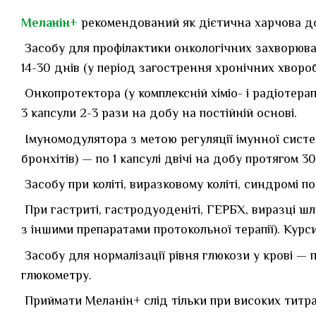
Меланін+
рекомендований як дієтична харчова доб
Засобу для профілактики онкологічних захворюван
14-30 днів (у період загострення хронічних хворо
Онкопротектора (у комплексній хіміо- і радіотера
3 капсули 2-3 рази на добу на постійній основі.
Імуномодулятора з метою регуляції імунної системи
бронхітів) — по 1 капсулі двічі на добу протягом 30
Засобу при коліті, виразковому коліті, синдромі 
При гастриті, гастродуоденіті, ГЕРБХ, виразці шлу
з іншими препаратами протокольної терапії). Курс
Засобу для нормалізації рівня глюкози у крові —
глюкометру.
Приймати Меланін+ слід тільки при високих титра