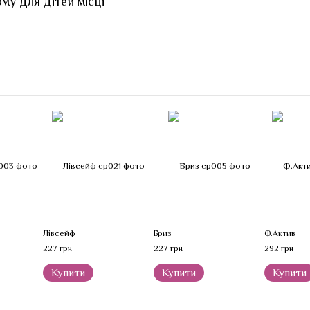
му для дітей місці
Лівсейф
Бриз
Ф.Актив
227 грн
227 грн
292 грн
Купити
Купити
Купити