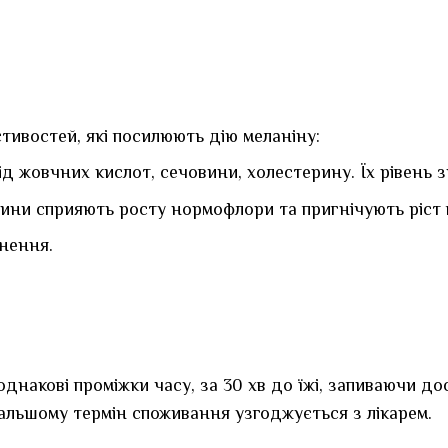
тивостей, які посилюють дію меланіну:
 жовчних кислот, сечовини, холестерину. Їх рівень з
ни сприяють росту нормофлори та пригнічують ріст п
нення.
однакові проміжки часу, за 30 хв до їжі, запиваючи д
альшому термін споживання узгоджується з лікарем.