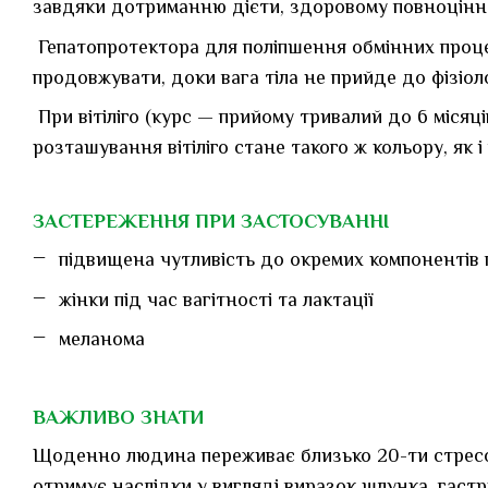
завдяки дотриманню дієти, здоровому повноцінн
Гепатопротектора для поліпшення обмінних процес
продовжувати, доки вага тіла не прийде до фізіо
При вітіліго (курс — прийому тривалий до 6 місяці
розташування вітіліго стане такого ж кольору, як і 
ЗАСТЕРЕЖЕННЯ ПРИ ЗАСТОСУВАННІ
підвищена чутливість до окремих компонентів
жінки під час вагітності та лактації
меланома
ВАЖЛИВО ЗНАТИ
Щоденно людина переживає близько 20-ти стресови
отримує наслідки у вигляді виразок шлунка, гастр