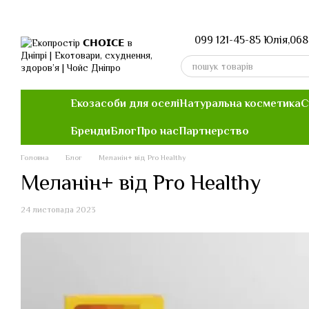
Перейти до основного контенту
099 121-45-85 Юлія,
068
Екозасоби для оселі
Натуральна косметика
С
Бренди
Блог
Про нас
Партнерство
Головна
Блог
Меланін+ від Pro Healthy
Меланін+ від Pro Healthy
24 листопада 2023