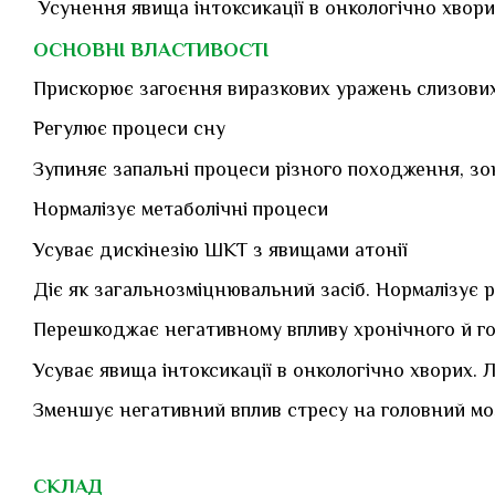
Усунення явища інтоксикації в онкологічно хвор
ОСНОВНІ ВЛАСТИВОСТІ
Прискорює загоєння виразкових уражень слизови
Регулює процеси сну
Зупиняє запальні процеси різного походження, з
Нормалізує метаболічні процеси
Усуває дискінезію ШКТ з явищами атонії
Діє як загальнозміцнювальний засіб. Нормалізує 
Перешкоджає негативному впливу хронічного й гос
Усуває явища інтоксикації в онкологічно хворих. Лі
Зменшує негативний вплив стресу на головний мо
СКЛАД