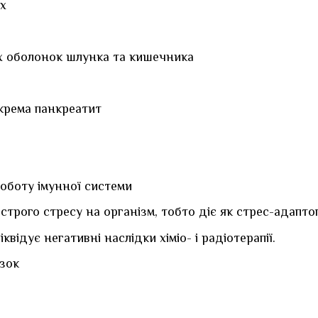
их
х оболонок шлунка та кишечника
окрема панкреатит
роботу імунної системи
трого стресу на організм, тобто діє як стрес-адапто
квідує негативні наслідки хіміо- і радіотерапії.
зок