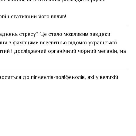
обі негативний його вплив!
кладнень стресу? Це стало можливим завдяки
цини з фахівцями всесвітньо відомої української
ритий і досліджений органічний чорний меланін, на
иться до пігментів-поліфенолів, які у великій