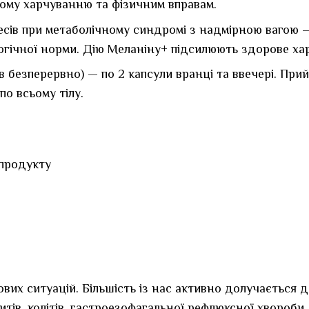
ому харчуванню та фізичним вправам.
ів при метаболічному синдромі з надмірною вагою — п
логічної норми. Дію Меланіну+ підсилюють здорове хар
в безперервно) — по 2 капсули вранці та ввечері. Прий
по всьому тілу.
 продукту
х ситуацій. Більшість із нас активно долучається до 
итів, колітів, гастроезофагальної рефлюксної хвороби