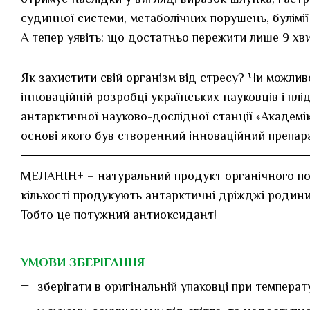
судинної системи, метаболічних порушень, булімії
А тепер уявіть: що достатньо пережити лише 9 хви
Як захистити свій організм від стресу? Чи можли
інноваційній розробці українських науковців і плід
антарктичної науково-дослідної станції «Академік
основі якого був створенний інноваційний препа
МЕЛАНІН+ – натуральний продукт органічного похо
кількості продукують антарктичні дріжджі родини 
Тобто це потужний антиоксидант!
УМОВИ ЗБЕРІГАННЯ
зберігати в оригінальній упаковці при температ