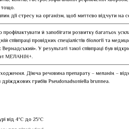
 тощо.
лин дії стресу на організм, щоб миттєво відчути на с
во профілактувати й запобігати розвитку багатьох ус
ній співпраці провідних спеціалістів біології та меди
 Вернадський». У результаті такої співпраці був відк
рат МЕЛАНІН+.
дження. Діюча речовина препарату – меланін – віднос
дріжджових грибів Pseudonadsoniella brunnea.
урі від 4ºС до 25ºС