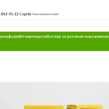
 892-05-22 Сергій
Передзвонити вам?
уперфуди
Фітопрепарати
Догляд за ротовою порожниною