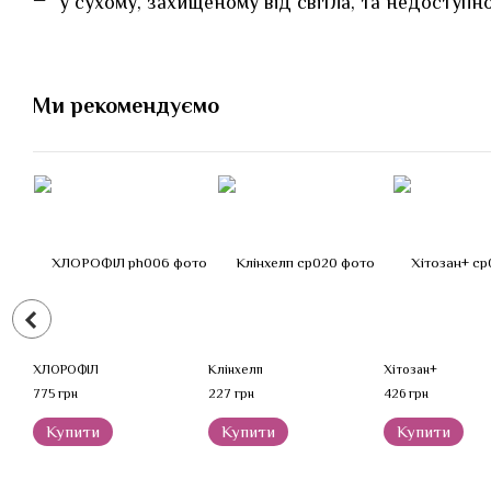
у сухому, захищеному від світла, та недоступно
Ми рекомендуємо
ХЛОРОФІЛ
Клінхелп
Хітозан+
775 грн
227 грн
426 грн
Купити
Купити
Купити