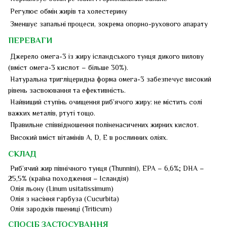
Регулює обмін жирів та холестерину
Зменшує запальні процеси, зокрема опорно-рухового апарату
ПЕРЕВАГИ
Джерело омега-3 із жиру ісландського тунця дикого вилову
(вміст омега-3 кислот – більше 30%).
Натуральна тригліцеридна форма омега-3 забезпечує високий
рівень засвоювання та ефективність.
Найвищий ступінь очищення риб’ячого жиру: не містить солі
важких металів, ртуті тощо.
Правильне співвідношення поліненасичених жирних кислот.
Високий вміст вітамінів А, D, Е в рослинних оліях.
СКЛАД
Риб’ячий жир північного тунця (Thunnini), EPA – 6,6%; DHA –
25,5% (країна походження – Ісландія)
Олія льону (Linum usitatissimum)
Олія з насіння гарбуза (Cucurbita)
Олія зародків пшениці (Triticum)
СПОСІБ ЗАСТОСУВАННЯ