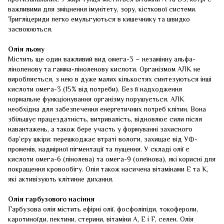
важливими для зміцнення імунітету, зору, кісткової системи.
Тригліцериди легко емульгуються в кишечнику та швидко
засвоюються.
Олія льону
Містить ще один важливий вид омега-3 – незамінну альфа-
ліноленову та гамма-ліноленову кислоти. Організмом АЛК не
виробляється, з нею в дуже малих кількостях синтезуються інші
кислоти омега-3 (15% від потреби). Без її надходження
нормальне функціонування організму порушується. АЛК
необхідна для забезпечення енергетичних потреб клітин. Вона
збільшує працездатність, витривалість, відновлює сили після
навантажень, а також бере участь у формуванні захисного
бар`єру шкіри: перешкоджає втраті вологи, захищає від УФ-
променів, надмірної пігментації та лущення. У складі олії є
кислоти омега-6 (лінолева) та омега-9 (олеїнова), які корисні для
покращення кровообігу. Олія також насичена вітамінами Е та К,
які активізують клітинне дихання.
Олія гарбузового насіння
Гарбузова олія містить ефірні олії, фосфоліпіди, токофероли,
каротиноїди, пектини, стерини, вітаміни А, Е і F, селен. Олія