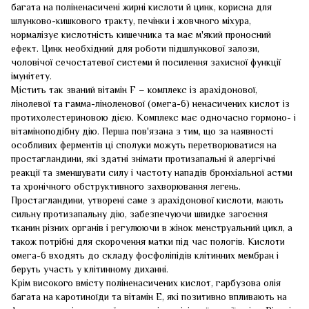
багата на поліненасичені жирні кислоти й цинк, корисна для
шлунково-кишкового тракту, печінки і жовчного міхура,
нормалізує кислотність кишечника та має м'який проносний
ефект. Цинк необхідний для роботи підшлункової залози,
чоловічої сечостатевої системи й посилення захисної функції
імунітету.
Містить так званий вітамін F – комплекс із арахідонової,
лінолевої та гамма-ліноленової (омега-6) ненасичених кислот із
протихолестериновою дією. Комплекс має одночасно гормоно- і
вітаміноподібну дію. Перша пов'язана з тим, що за наявності
особливих ферментів ці сполуки можуть перетворюватися на
простагландини, які здатні знімати протизапальні й алергічні
реакції та зменшувати силу і частоту нападів бронхіальної астми
та хронічного обструктивного захворювання легень.
Простагландини, утворені саме з арахідонової кислоти, мають
сильну протизапальну дію, забезпечуючи швидке загоєння
тканин різних органів і регулюючи в жінок менструальний цикл, а
також потрібні для скорочення матки під час пологів. Кислоти
омега-6 входять до складу фосфоліпідів клітинних мембран і
беруть участь у клітинному диханні.
Крім високого вмісту поліненасичених кислот, гарбузова олія
багата на каротиноїди та вітамін Е, які позитивно впливають на