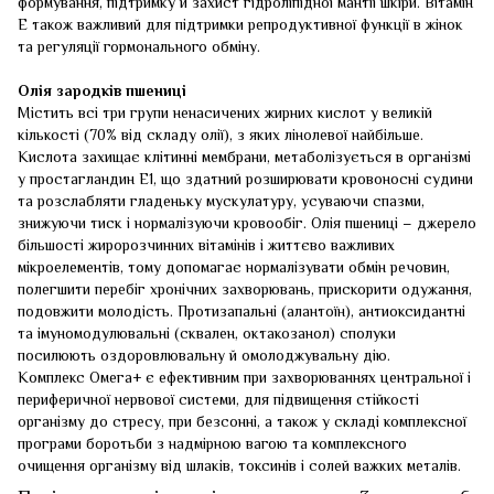
формування, підтримку й захист гідроліпідної мантії шкіри. Вітамін
Е також важливий для підтримки репродуктивної функції в жінок
та регуляції гормонального обміну.
Олія зародків пшениці
Містить всі три групи ненасичених жирних кислот у великій
кількості (70% від складу олії), з яких лінолевої найбільше.
Кислота захищає клітинні мембрани, метаболізується в організмі
у простагландин E1, що здатний розширювати кровоносні судини
та розслабляти гладеньку мускулатуру, усуваючи спазми,
знижуючи тиск і нормалізуючи кровообіг. Олія пшениці – джерело
більшості жиророзчинних вітамінів і життєво важливих
мікроелементів, тому допомагає нормалізувати обмін речовин,
полегшити перебіг хронічних захворювань, прискорити одужання,
подовжити молодість. Протизапальні (алантоїн), антиоксидантні
та імуномодулювальні (сквален, октакозанол) сполуки
посилюють оздоровлювальну й омолоджувальну дію.
Комплекс Омега+ є ефективним при захворюваннях центральної і
периферичної нервової системи, для підвищення стійкості
організму до стресу, при безсонні, а також у складі комплексної
програми боротьби з надмірною вагою та комплексного
очищення організму від шлаків, токсинів і солей важких металів.