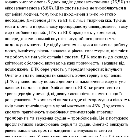
жирних кислот омега-3 двох видів: докозагексаєнова (25,5%) та
ейкозапентаєнова (6,6%). Ці кислоти майже не виробляються в
організмі людини, тому їхнє надходження з їжею життєво
необхідне. Джерелом ДГК та ЕПК є лише тваринна їжа. Тунець
містить омега в ідеальному пропорційному співвідношенні, тому
жир особливо цінний. ДГК та ЕПК працюють у комплексі,
попереджаючи аномалії внутрішньоутробного розвитку та
подовжують життя. Це відбувається завдяки впливу на роботу
мозку, імунітету, рівень запалення, рівень холестерину, цілісність
та роботу клітин усіх органів і систем. ДГК входить до складу
клітинних оболонок, впливає на їхню проникність, захищає від
пошкоджень. ЕПК бере участь у передачі нервових імпульсів.
Омега-3 здатні знижувати кількість холестерину в організмі.
ДГК зупиняє появу нових адипоцитів, накопичення жиру в уже
наявних і надалі ініціює їхній апоптоз. ЕПК затримує синтез
тригліцеридів у печінці, підвищує активність ферментів, що їх
розщеплюють. У комплексі кислоти здатні скорочувати кількість
шкідливих тригліцеридів у крові максимум на 45%. Додатково
кислоти пригнічують вироблення стимуляторів агрегації
тромбоцитів та звуження судин – тромбоксанів. Це є потужною
профілактикою захворювань серця та судин. Омега-3 знижують
рівень запальних простагландинів і стимулюють синтез
протизапальних. У жирі тунця містяться вітаміни А та D3, котрі є