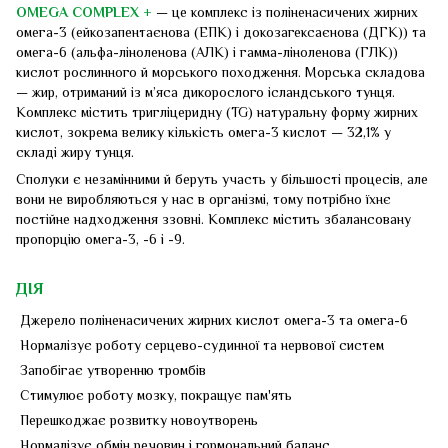
OMEGA COMPLEX +
— це комплекс із поліненасичених жирних
омега-3 (ейкозапентаєнова (ЕПК) і докозагексаєнова (ДГК)) та
омега-6 (альфа-ліноленова (АЛК) і гамма-ліноленова (ГЛК))
кислот рослинного й морського походження. Морська складова
— жир, отриманий із м’яса дикорослого ісландського тунця.
Комплекс містить тригліцеридну (TG) натуральну форму жирних
кислот, зокрема велику кількість омега-3 кислот — 32,1% у
складі жиру тунця.
Сполуки є незамінними й беруть участь у більшості процесів, але
вони не виробляються у нас в організмі, тому потрібно їхнє
постійне надходження ззовні. Комплекс містить збалансовану
пропорцію омега-3, -6 і -9.
ДІЯ
Джерело поліненасичених жирних кислот омега-3 та омега-6
Нормалізує роботу серцево-судинної та нервової систем
Запобігає утворенню тромбів
Стимулює роботу мозку, покращує пам'ять
Перешкоджає розвитку новоутворень
Нормалізує обмін речовин і гормональний баланс