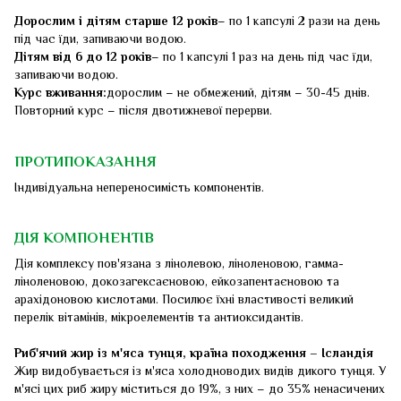
Дорослим і дітям старше 12 років
– по 1 капсулі 2 рази на день
під час їди, запиваючи водою.
Дітям від 6 до 12 років
– по 1 капсулі 1 раз на день під час їди,
запиваючи водою.
Курс вживання:
дорослим – не обмежений, дітям – 30-45 днів.
Повторний курс – після двотижневої перерви.
ПРОТИПОКАЗАННЯ
Індивідуальна непереносимість компонентів.
ДІЯ КОМПОНЕНТІВ
Дія комплексу пов'язана з лінолевою, ліноленовою, гамма-
ліноленовою, докозагексаєновою, ейкозапентаєновою та
арахідоновою кислотами. Посилює їхні властивості великий
перелік вітамінів, мікроелементів та антиоксидантів.
Риб'ячий жир із м'яса тунця, країна походження – Ісландія
Жир видобувається із м'яса холодноводих видів дикого тунця. У
м'ясі цих риб жиру міститься до 19%, з них – до 35% ненасичених