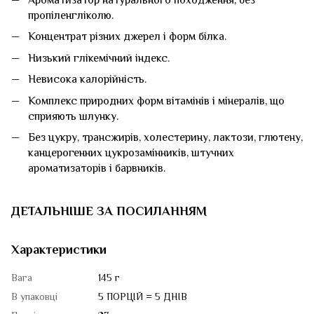
пропіленгліколю.
Концентрат різних джерел і форм білка.
Низький глікемічний індекс.
Невисока калорійність.
Комплекс природних форм вітамінів і мінералів, що
сприяють шлунку.
Без цукру, трансжирів, холестерину, лактози, глютену,
канцерогенних цукрозамінників, штучних
ароматизаторів і барвників.
ДЕТАЛЬНІШЕ ЗА ПОСИЛАННЯМ
Характеристики
Вага
145 г
В упаковці
5 ПОРЦІЙ = 5 ДНІВ