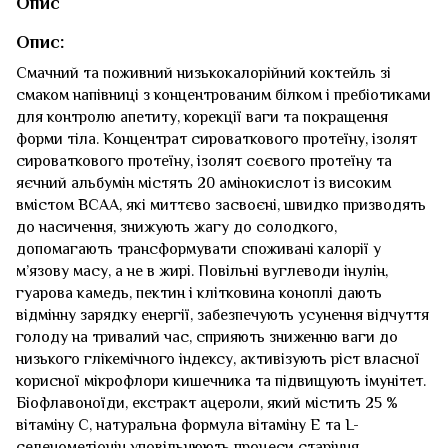
Опис
Опис:
Смачний та поживний низькокалорійний коктейль зі
смаком напівниці з концентрованим білком і пребіотиками
для контролю апетиту, корекції ваги та покращення
форми тіла. Концентрат сироваткового протеїну, ізолят
сироваткового протеїну, ізолят соєвого протеїну та
яєчний альбумін містять 20 амінокислот із високим
вмістом ВСАА, які миттєво засвоєні, швидко призводять
до насичення, знижують жагу до солодкого,
допомагають трансформувати споживані калорії у
м’язову масу, а не в жирі. Повільні вуглеводи інулін,
гуарова камедь, пектин і клітковина коноплі дають
відмінну зарядку енергії, забезпечують усунення відчуття
голоду на тривалий час, сприяють зниженню ваги до
низького глікемічного індексу, активізують ріст власної
корисної мікрофлори кишечника та підвищують імунітет.
Біофлавоноїди, екстракт ацероли, який містить 25 %
вітаміну С, натуральна формула вітаміну Е та L-
селенометіонін уповільнюють процеси старіння,