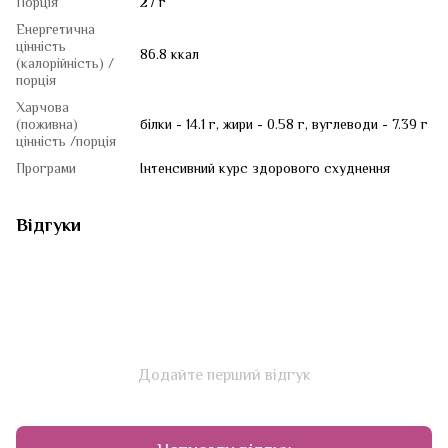
Порція
27 г
Енергетична
цінність
86.8 ккал
(калорійність) /
порція
Харчова
(поживна)
білки - 14.1 г, жири - 0.58 г, вуглеводи - 7.39 г
цінність /порція
Програми
Інтенсивний курс здорового схуднення
Відгуки
Додайте перший відгук