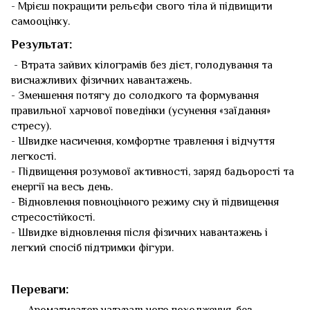
- Мрієш покращити рельєфи свого тіла й підвищити
самооцінку.
Результат:
- Втрата зайвих кілограмів без дієт, голодування та
виснажливих фізичних навантажень.
- Зменшення потягу до солодкого та формування
правильної харчової поведінки (усунення «заїдання»
стресу).
- Швидке насичення, комфортне травлення і відчуття
легкості.
- Підвищення розумової активності, заряд бадьорості та
енергії на весь день.
- Відновлення повноцінного режиму сну й підвищення
стресостійкості.
- Швидке відновлення після фізичних навантажень і
легкий спосіб підтримки фігури.
Переваги:
Ароматизатор натурального походження, без