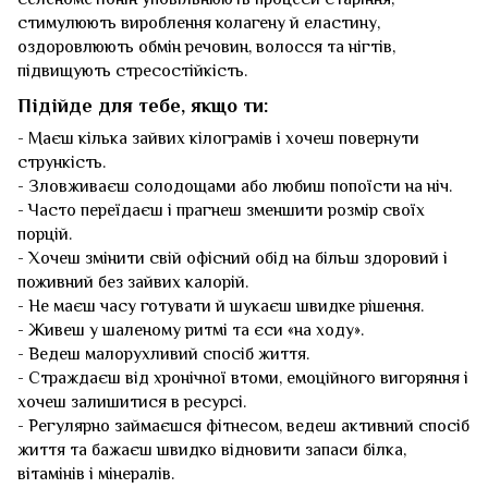
стимулюють вироблення колагену й еластину,
оздоровлюють обмін речовин, волосся та нігтів,
підвищують стресостійкість.
Підійде для тебе, якщо ти:
- Маєш кілька зайвих кілограмів і хочеш повернути
стрункість.
- Зловживаєш солодощами або любиш попоїсти на ніч.
- Часто переїдаєш і прагнеш зменшити розмір своїх
порцій.
- Хочеш змінити свій офісний обід на більш здоровий і
поживний без зайвих калорій.
- Не маєш часу готувати й шукаєш швидке рішення.
- Живеш у шаленому ритмі та єси «на ходу».
- Ведеш малорухливий спосіб життя.
- Страждаєш від хронічної втоми, емоційного вигоряння і
хочеш залишитися в ресурсі.
- Регулярно займаєшся фітнесом, ведеш активний спосіб
життя та бажаєш швидко відновити запаси білка,
вітамінів і мінералів.