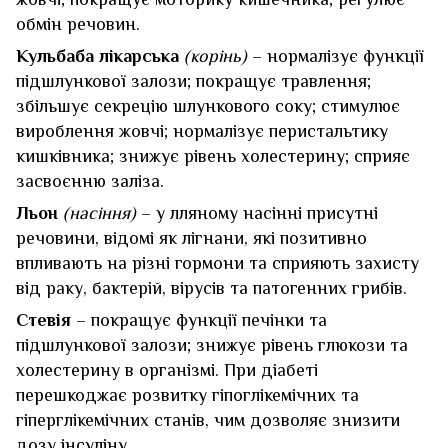
обмін речовин.
Кульбаба лікарська
(корінь)
– нормалізує функції
підшлункової залози; покращує травлення;
збільшує секрецію шлункового соку; стимулює
вироблення жовчі; нормалізує перистальтику
кишківника; знижує рівень холестерину; сприяє
засвоєнню заліза.
Льон
(насіння)
– у лляному насінні присутні
речовини, відомі як лігнани, які позитивно
впливають на різні гормони та сприяють захисту
від раку, бактерій, вірусів та патогенних грибів.
Стевія
– покращує функції печінки та
підшлункової залози; знижує рівень глюкози та
холестерину в організмі. При діабеті
перешкоджає розвитку гіпоглікемічних та
гіперглікемічних станів, чим дозволяє знизити
дозу інсуліну.