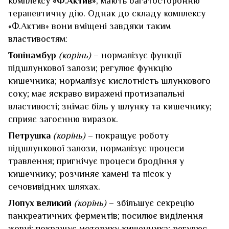
комплексу
«Ф.Актив»
, мають багатосторонню
терапевтичну дію. Однак до складу комплексу
«Ф.Актив» вони вміщені завдяки таким
властивостям:
Топінамбур
(корінь)
– нормалізує функції
підшлункової залози; регулює функцію
кишечника; нормалізує кислотність шлункового
соку; має яскраво виражені протизапальні
властивості; знімає біль у шлунку та кишечнику;
сприяє загоєнню виразок.
Петрушка
(корінь)
– покращує роботу
підшлункової залози, нормалізує процеси
травлення; пригнічує процеси бродіння у
кишечнику; розчиняє камені та пісок у
сечовивідних шляхах.
Лопух великий
(корінь)
– збільшує секрецію
панкреатичних ферментів; посилює виділення
жовчі; покращує моторику кишечника; регулює