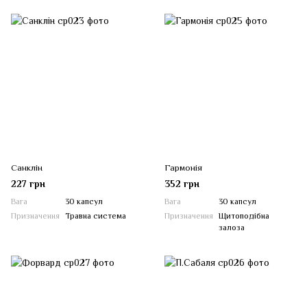
Санклін
Гармонія
227 грн
352 грн
Вага
30 капсул
Вага
30 капсул
Призначення
Травна система
Призначення
Щитоподібна
залоза