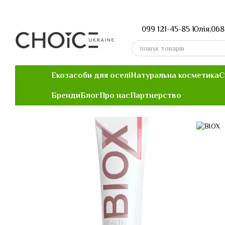
Перейти до основного контенту
099 121-45-85 Юлія,
068
Екозасоби для оселі
Натуральна косметика
С
Бренди
Блог
Про нас
Партнерство