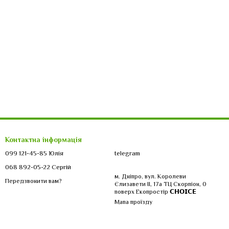
Контактна інформація
099 121-45-85 Юлія
telegram
068 892-05-22 Сергій
м. Дніпро, вул. Королеви
Передзвонити вам?
Єлизавети ІІ, 17а ТЦ Скорпіон, 0
поверх Екопростір 𝗖𝗛𝗢𝗜𝗖𝗘
Мапа проїзду