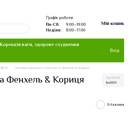
Графік роботи:
Мій кошик
Пн-Сб:
9:00–19:00
Неділя:
11:00–17:00
Корекція ваги, здорове схуднення
Вхід
 BIOX
Антибактеріальна зубна паста Фенхель & Кориця
та Фенхель & Кориця
Артикул
bx003
В бажання