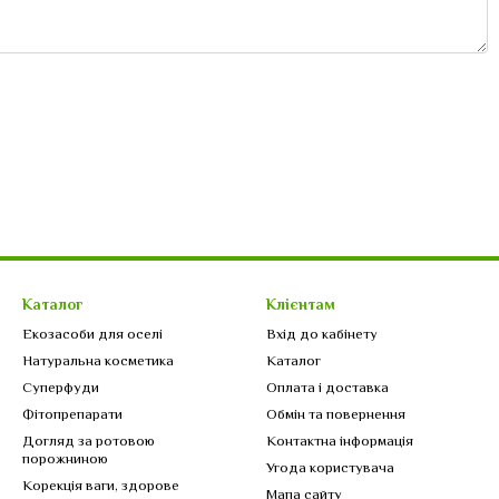
Каталог
Клієнтам
Екозасоби для оселі
Вхід до кабінету
Натуральна косметика
Каталог
Суперфуди
Оплата і доставка
Фітопрепарати
Обмін та повернення
Догляд за ротовою
Контактна інформація
порожниною
Угода користувача
Корекція ваги, здорове
Мапа сайту