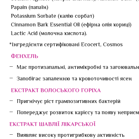
Papain (папаїн)
Potassium Sorbate (калію сорбат)
Cinnamon Bark Essential Oil (ефірна олія кориці)
Lactic Acid (молочна кислота).
*Інгредієнти сертифіковані Ecocert, Cosmos
ФЕНХЕЛЬ
Має протизапальні, антимікробні та загоювальн
Запобігає запаленню та кровоточивості ясен
ЕКСТРАКТ ВОЛОСЬКОГО ГОРІХА
Пригнічує ріст грампозитивних бактерій
Попереджує розвиток карієсу та появу неприєм
ЕКСТРАКТ ШАВЛІЇ ЛІКАРСЬКОЇ
Виявляє високу протигрибкову активність