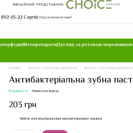
 892-05-22 Сергій
Передзвонити вам?
уперфуди
Фітопрепарати
Догляд за ротовою порожниною
Головна
Догляд за ротовою порожниною
Догляд за ротовою порожниною
Антибактеріальна зубна пас
В наявності
Написати відгук
203 грн
Увійти
для відображення накопичувальної знижки
%