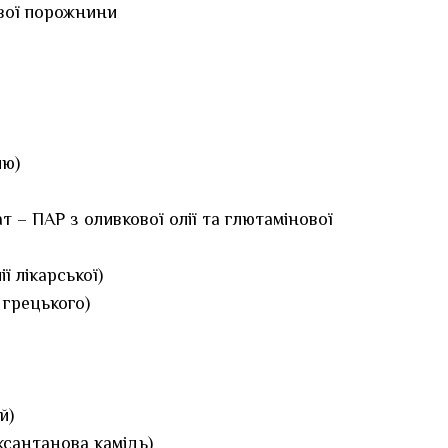
вої порожнини
лю)
т – ПАР з оливкової олії та глютамінової
ії лікарської)
а грецького)
й)
ксантанова камідь)