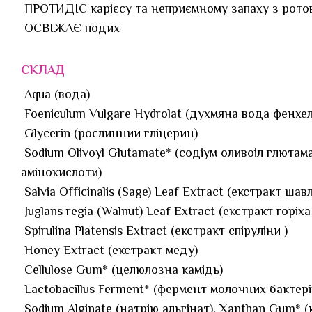
ПРОТИДІЄ карієсу та неприємному запаху з рото
ОСВІЖАЄ подих
СКЛАД
Aqua (вода)
Foeniculum Vulgare Hydrolat (духмяна вода фенхе
Glycerin (рослинний гліцерин)
Sodium Olivoyl Glutamate* (содіум оливоіл глютама
амінокислоти)
Salvia Officinalis (Sage) Leaf Extract (екстракт шавл
Juglans regia (Walnut) Leaf Extract (екстракт горіх
Spirulina Platensis Extract (екстракт спіруліни )
Honey Extract (екстракт меду)
Cellulose Gum* (целюлозна камідь)
Lactobacillus Ferment* (фермент молочних бактері
Sodium Alginate (натрію альгінат), Xanthan Gum* (