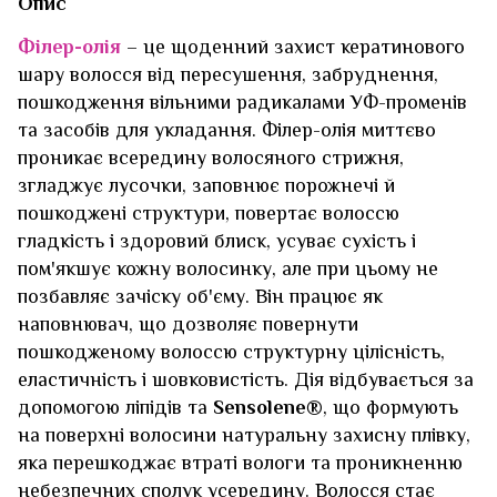
Опис
Філер-олія
– це щоденний захист кератинового
шару волосся від пересушення, забруднення,
пошкодження вільними радикалами УФ-променів
та засобів для укладання. Філер-олія миттєво
проникає всередину волосяного стрижня,
згладжує лусочки, заповнює порожнечі й
пошкоджені структури, повертає волоссю
гладкість і здоровий блиск, усуває сухість і
пом'якшує кожну волосинку, але при цьому не
позбавляє зачіску об'єму. Він працює як
наповнювач, що дозволяє повернути
пошкодженому волоссю структурну цілісність,
еластичність і шовковистість. Дія відбувається за
допомогою ліпідів та
Sensolene®
, що формують
на поверхні волосини натуральну захисну плівку,
яка перешкоджає втраті вологи та проникненню
небезпечних сполук усередину. Волосся стає