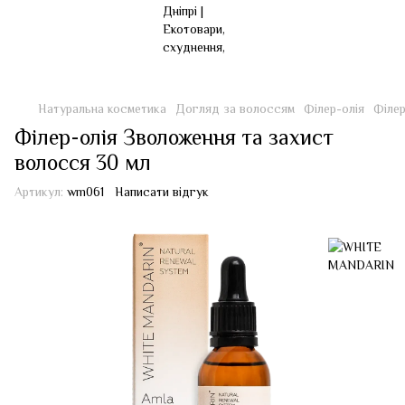
Натуральна косметика
Догляд за волоссям
Філер-олія
Філер
Філер-олія Зволоження та захист
волосся 30 мл
Артикул:
wm061
Написати відгук