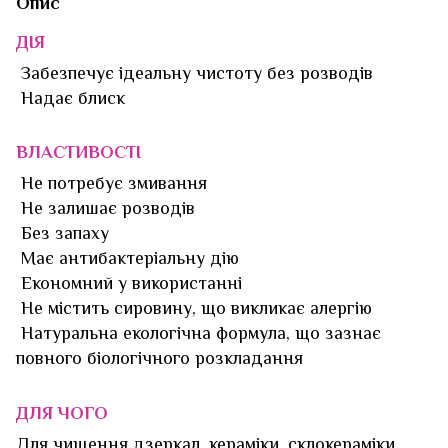
Опис
ДІЯ
Забезпечує ідеальну чистоту без розводів
Надає блиск
ВЛАСТИВОСТІ
Не потребує змивання
Не залишає розводів
Без запаху
Має антибактеріальну дію
Економний у використанні
Не містить сировину, що викликає алергію
Натуральна екологічна формула, що зазнає
повного біологічного розкладання
ДЛЯ ЧОГО
Для чищення дзеркал, кераміки, склокераміки,