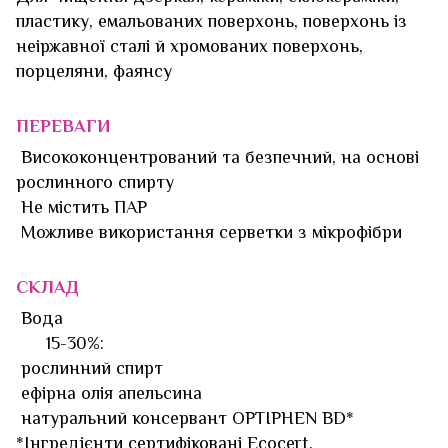
пластику, емальованих поверхонь, поверхонь із
неіржавної сталі й хромованих поверхонь,
порцеляни, фаянсу
ПЕРЕВАГИ
Висококонцентрований та безпечний, на основі
рослинного спирту
Не містить ПАР
Можливе використання серветки з мікрофібри
СКЛАД
Вода
15-30%:
рослинний спирт
ефірна олія апельсина
натуральний консервант OPTIPHEN BD*
*Інгредієнти сертифіковані Ecocert.