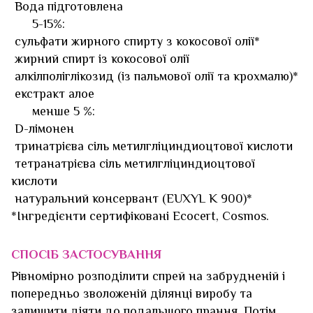
Вода підготовлена
5-15%:
сульфати жирного спирту з кокосової олії*
жирний спирт із кокосової олії
алкілполіглікозид (із пальмової олії та крохмалю)*
екстракт алое
менше 5 %:
D-лімонен
тринатрієва сіль метилгліциндиоцтової кислоти
тетранатрієва сіль метилгліциндиоцтової
кислоти
натуральний консервант (EUXYL K 900)*
*Інгредієнти сертифіковані Ecocert, Cosmos.
СПОСІБ ЗАСТОСУВАННЯ
Рівномірно розподілити спрей на забрудненій і
попередньо зволоженій ділянці виробу та
залишити діяти до подальшого прання. Потім