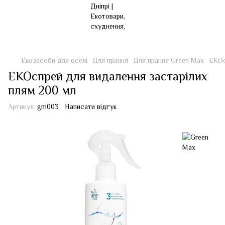
Екозасоби для оселі
Для прання
Для прання Green Max
ЕКОс
ЕКОспрей для видалення застарілих
плям 200 мл
Артикул:
gm003
Написати відгук