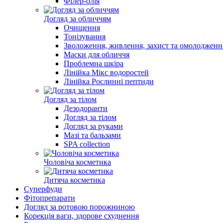
Філер-олія
Догляд за обличчям
Очищення
Тонізування
Зволоження, живлення, захист та омолодженн
Маски для обличчя
Проблемна шкіра
Лінійка Мікс водоростей
Лінійка Рослинні пептиди
Догляд за тілом
Дезодоранти
Догляд за тілом
Догляд за руками
Мазі та бальзами
SPA collection
Чоловіча косметика
Дитяча косметика
Суперфуди
Фітопрепарати
Догляд за ротовою порожниною
Корекція ваги, здорове схуднення